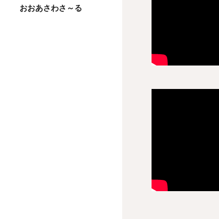
おおあさわさ～る