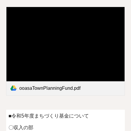
ooasaTownPlanningFund.pdf
■令和
5
年度まちづくり基金
について
〇
収入の部